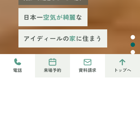
日本一
空気が綺麗
な
アイディールの
家
に住まう
電話
資料請求
トップへ
来場予約
Feature
FEATURES
アイディールの家、9つの特徴
難しい言葉より、毎日の心地よさを。一年中の快適さと澄んだ空
気を支える、9つの数字と事実です。