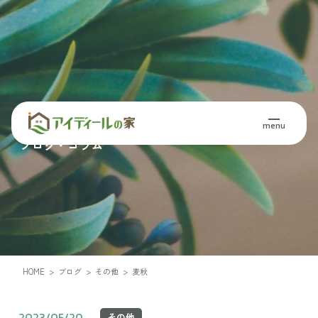
Blog・Column
menu
ブログ・コラム
HOME
>
ブログ
>
その他
>
麦秋
2023/05/20
その他