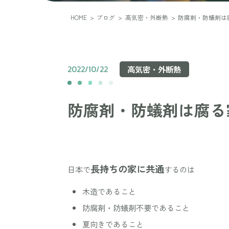
HOME
>
ブログ
>
高気密・外断熱
>
防腐剤・防蟻剤は
2022/10/22
高気密・外断熱
防腐剤・防蟻剤は腐る
長持ちの家に共通
日本で
するのは
木造
であること
防腐剤・防蟻剤不要
であること
夏向き
であること