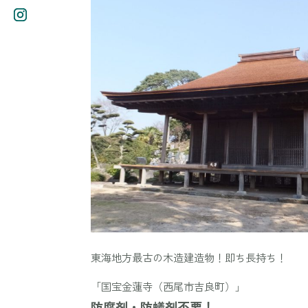
東海地方最古の木造建造物！即ち長持ち！
「国宝金蓮寺（西尾市吉良町）」
防腐剤・防蟻剤不要！