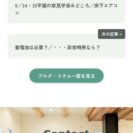
9／24・25平屋の家見学会みどころ／床下エアコ
ン
次の記事 »
蓄電池は必要？／・・・非常時用なら？
ブログ・コラム一覧を見る