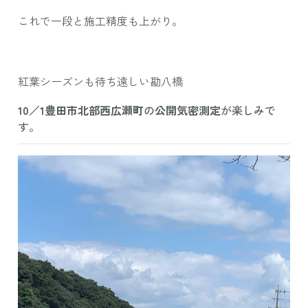
これで一段と施工精度も上がり。
紅葉シーズンも待ち遠しい勘八橋
10／1豊田市北部西広瀬町
の
公開気密測定
が楽しみで
す。