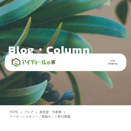
Blog・Column
ブログ・コラム
menu
HOME
>
ブログ
>
高気密・外断熱
>
メーカーレクチャー／樹脂サッシ取付調整