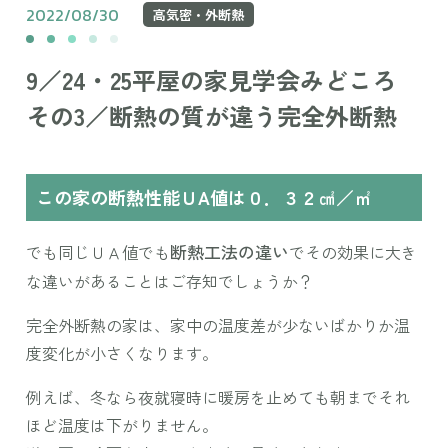
2022/08/30
高気密・外断熱
9／24・25平屋の家見学会みどころ
その3／断熱の質が違う完全外断熱
この家の断熱性能ＵA値は０．３２㎠／㎡
断熱工法の違い
でも同じＵＡ値でも
でその効果に大き
な違いがあることはご存知でしょうか？
完全外断熱の家は、家中の温度差が少ないばかりか温
度変化が小さくなります。
例えば、冬なら夜就寝時に暖房を止めても朝までそれ
ほど温度は下がりません。