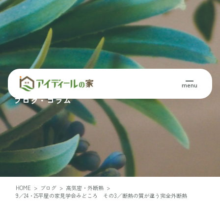
Blog・Column
menu
ブログ・コラム
HOME
>
ブログ
>
高気密・外断熱
>
9／24・25平屋の家見学会みどころ その3／断熱の質が違う完全外断熱