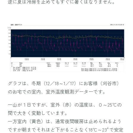
逆に夏は冷房を止めてもすぐに暑くはなりません。
グラフは、冬期（12／18～1／17）にお客様（刈谷市）
のお宅での室内、室外温度観測データーです。
一山が１日ですが、室外（赤）の温度は、０～25℃の
間で大きく変動しています。
一方室内（黄色）は、通常夜間暖房は止められるよう
ですが朝までそれほど下がることなく18℃～23°で安定