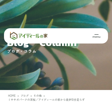
menu
Blog・Column
ブログ・コラム
HOME
>
ブログ
>
その他
>
ミササガパークの芝桜／アイディールの家から徒歩10分足らず