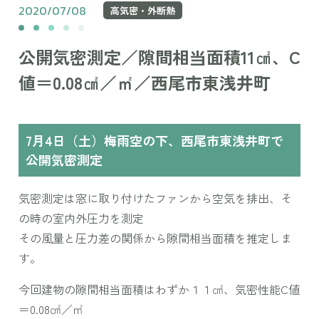
2020/07/08
高気密・外断熱
公開気密測定／隙間相当面積11㎠、C
値＝0.08㎠／㎡／西尾市東浅井町
7月4日（土）梅雨空の下、西尾市東浅井町で
公開気密測定
気密測定は窓に取り付けたファンから空気を排出、そ
の時の室内外圧力を測定
その風量と圧力差の関係から隙間相当面積を推定しま
す。
今回建物の隙間相当面積はわずか１１㎠、気密性能C値
＝0.08㎠／㎡