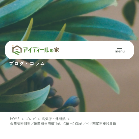
Blog・Column
menu
ブログ・コラム
HOME
>
ブログ
>
高気密・外断熱
>
公開気密測定／隙間相当面積11㎠、C値＝0.08㎠／㎡／西尾市東浅井町