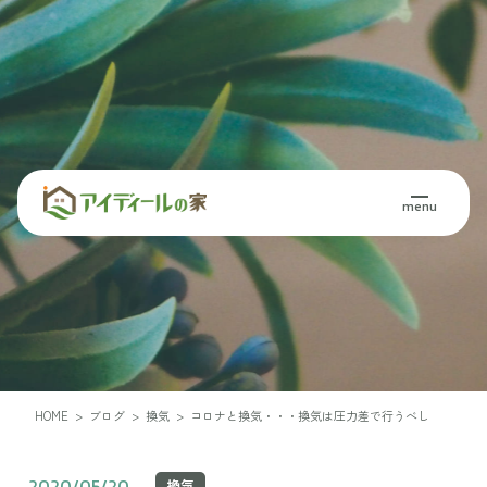
Blog・Column
menu
ブログ・コラム
HOME
>
ブログ
>
換気
>
コロナと換気・・・換気は圧力差で行うべし
2020/05/20
換気