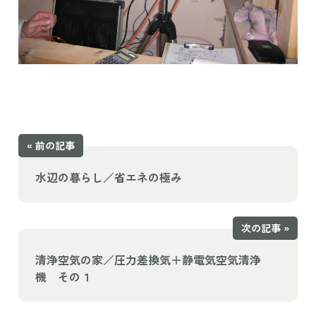
« 前の記事
水辺の暮らし／省エネの極み
次の記事 »
清浄空気の家／圧力差換気＋静電気空気清浄
機 その１