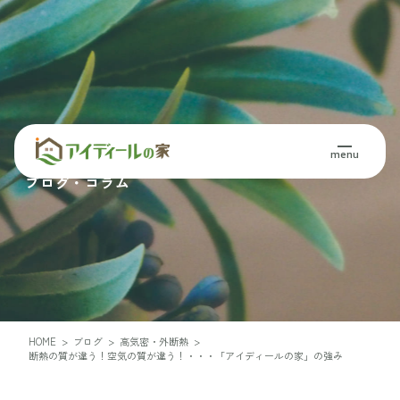
Blog・Column
menu
ブログ・コラム
HOME
>
ブログ
>
高気密・外断熱
>
断熱の質が違う！空気の質が違う！・・・「アイディールの家」の強み