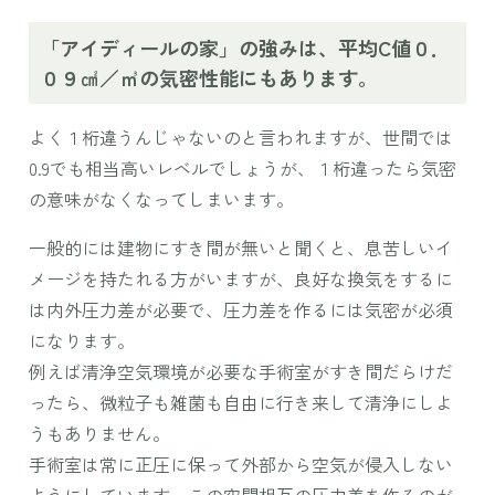
「アイディールの家」の強みは、平均C値０．
０９㎠／㎥の気密性能にもあります。
よく１桁違うんじゃないのと言われますが、世間では
0.9でも相当高いレベルでしょうが、１桁違ったら気密
の意味がなくなってしまいます。
一般的には建物にすき間が無いと聞くと、息苦しいイ
メージを持たれる方がいますが、良好な換気をするに
は内外圧力差が必要で、圧力差を作るには気密が必須
になります。
例えば清浄空気環境が必要な手術室がすき間だらけだ
ったら、微粒子も雑菌も自由に行き来して清浄にしよ
うもありません。
手術室は常に正圧に保って外部から空気が侵入しない