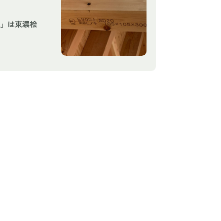
」は東濃桧