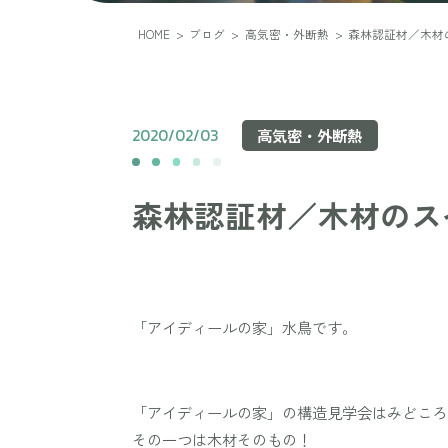
HOME
>
ブログ
>
高気密・外断熱
>
森林認証材／木材
2020/02/03
高気密・外断熱
森林認証材／木材のス
「アイディールの家」水鳥です。
「アイディールの家」の構造見学会はみどころ
その一つは木材そのもの！