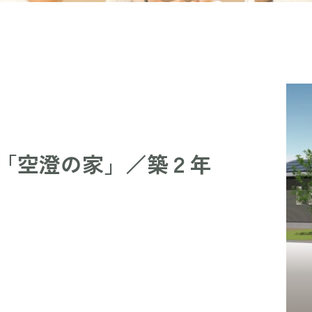
「空澄の家」／築２年