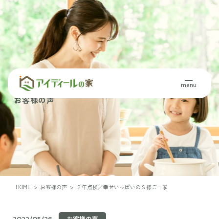
Voice
menu
お客様の声
HOME
>
お客様の声
>
２年点検／幸せいっぱいのＳ様ご一家
2022/05/26
お客様の声