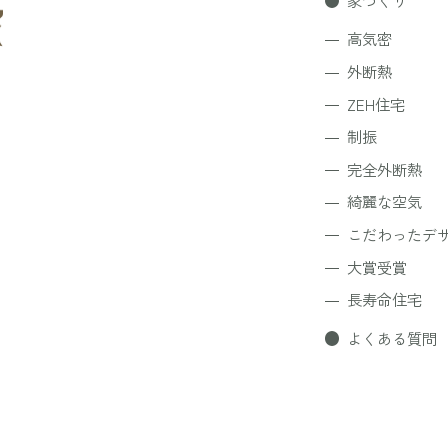
家づくり
高気密
外断熱
ZEH住宅
制振
完全外断熱
綺麗な空気
こだわったデ
大賞受賞
長寿命住宅
よくある質問