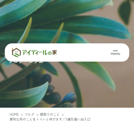
Blog・Column
menu
ブログ・コラム
HOME
>
ブログ
>
間取りのこと
>
便利な所のことをトイレと呼びます／3連引違い出入口