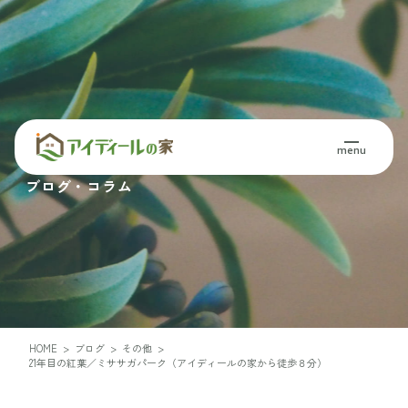
Blog・Column
menu
ブログ・コラム
HOME
>
ブログ
>
その他
>
21年目の紅葉／ミササガパーク（アイディールの家から徒歩８分）