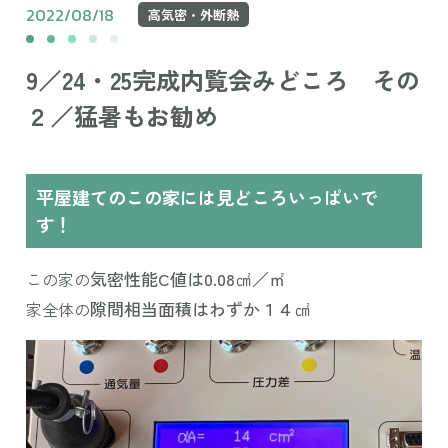
2022/08/18
高気密・外断熱
9／24・25完成内覧会みどころ その
２／猛暑もお勧め
平屋建てのこの家には見どころいっぱいで
す！
気密性能C値は0.08㎠／㎡
この家の
隙間相当面積はわずか１４㎠
家全体の