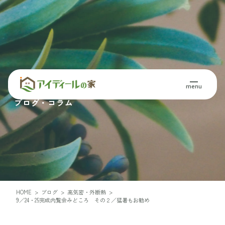
Blog・Column
menu
ブログ・コラム
HOME
>
ブログ
>
高気密・外断熱
>
9／24・25完成内覧会みどころ その２／猛暑もお勧め