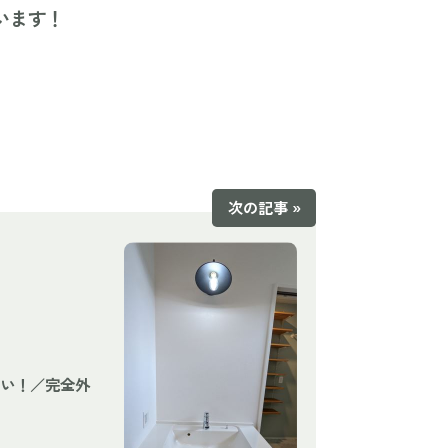
います！
次の記事 »
い！／完全外