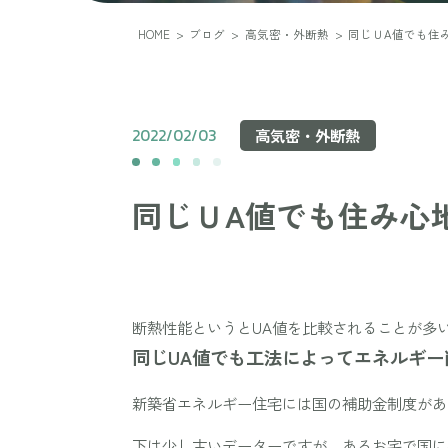
HOME
>
ブログ
>
高気密・外断熱
>
同じＵA値でも住
2022/02/03
高気密・外断熱
同じＵA値でも住み心
断熱性能というとUA値を比較されることが多
同じUA値でも工法によってエネルギー
新築省エネルギー住宅には国の補助金制度があ
下は少し古いデーターですが、あるお宅で国に提