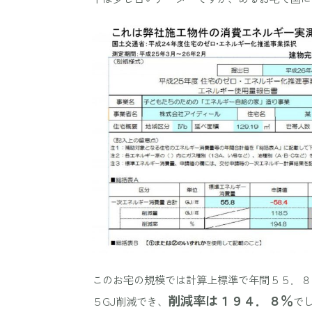
このお宅の規模では計算上標準で年間５５．８
削減率は１９４．８％
５GJ削減でき、
で