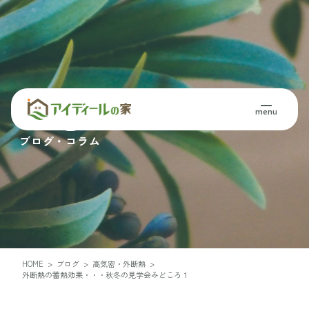
Blog・Column
menu
ブログ・コラム
HOME
>
ブログ
>
高気密・外断熱
>
外断熱の蓄熱効果・・・秋冬の見学会みどころ１