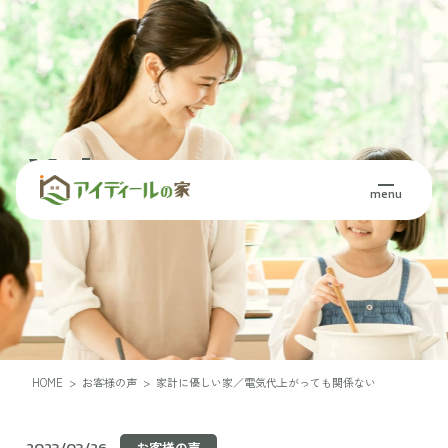
Voice
menu
お客様の声
HOME
>
お客様の声
>
家計に優しい家／電気代上がっても関係ない
2023/03/26
お客様の声