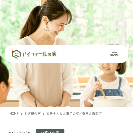
Voice
menu
お客様の声
HOME
>
お客様の声
>
家族みんな大満足の家／春日井市37坪
2023/03/26
お客様の声