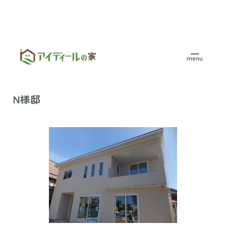
menu
HOME
>
施工事例
>
二階建て
>
N様邸
N様邸