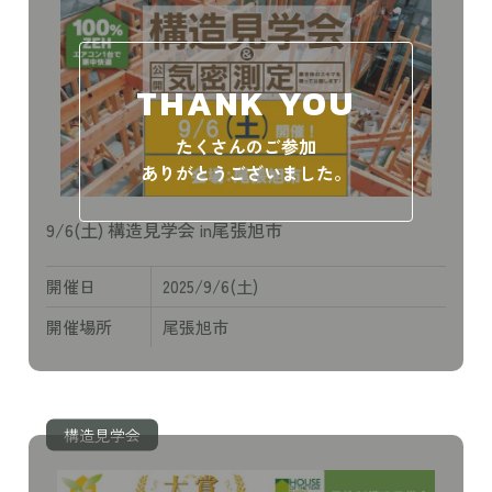
THANK YOU
たくさんのご参加
ありがとうございました。
9/6(土) 構造見学会 in尾張旭市
開催日
2025/9/6(土)
開催場所
尾張旭市
構造見学会