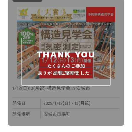
THANK YOU
たくさんのご参加
ありがとうございました。
1/12(日)13(月祝) 構造見学会 in 安城市
開催日
2025/1/12(日)・13(月祝)
開催場所
安城市東端町