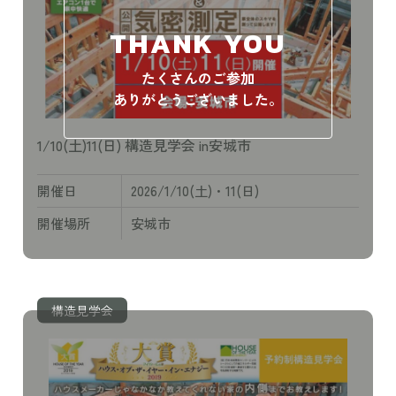
THANK YOU
たくさんのご参加
ありがとうございました。
1/10(土)11(日) 構造見学会 in安城市
開催日
2026/1/10(土)・11(日)
開催場所
安城市
構造見学会