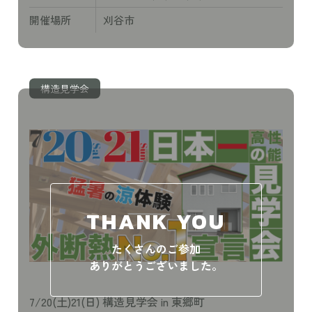
開催場所
刈谷市
構造見学会
THANK YOU
たくさんのご参加
ありがとうございました。
7/20(土)21(日) 構造見学会 in 東郷町