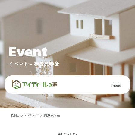
Event
イベント - 構造見学会
menu
HOME
>
イベント
>
構造見学会
絞り込む