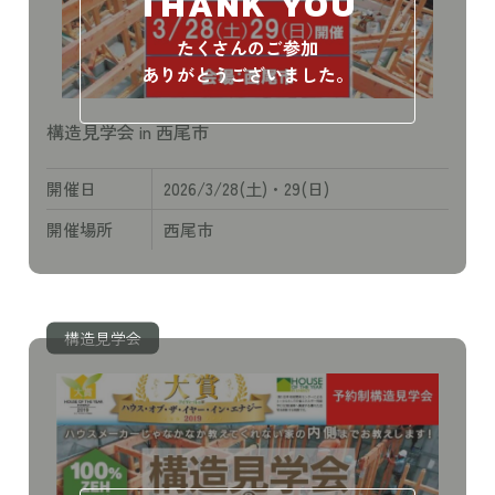
THANK YOU
たくさんのご参加
ありがとうございました。
構造見学会 in 西尾市
開催日
2026/3/28(土)・29(日)
開催場所
西尾市
構造見学会