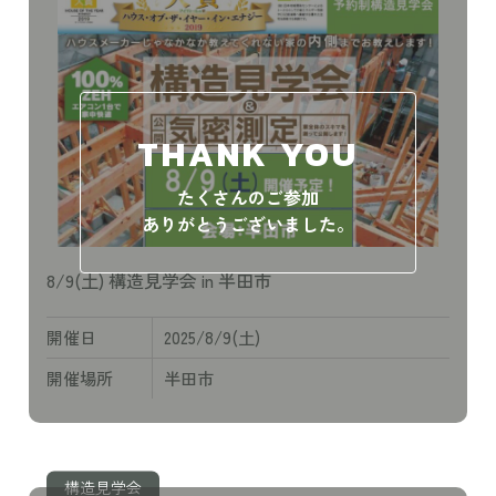
THANK YOU
たくさんのご参加
ありがとうございました。
8/9(土) 構造見学会 in 半田市
開催日
2025/8/9(土)
開催場所
半田市
構造見学会