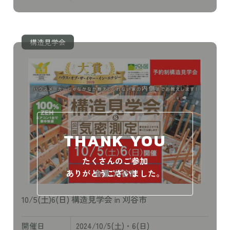
構造見学会
THANK YOU
たくさんのご参加
ありがとうございました。
10/5(土)6(日) 構造見学会 in 刈谷市
開催日
2024/10/5(土)・6(日)