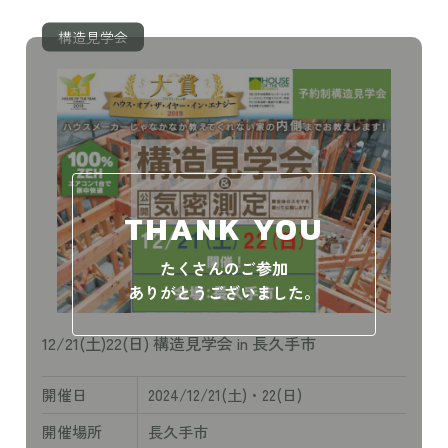
構造見学会
THANK YOU
たくさんのご参加
ありがとうございました。
12/21(土)22(日) 構造見学会 in 長久手市
開催日
2024/12/21(土)・22(日)
開催場所
長久手市