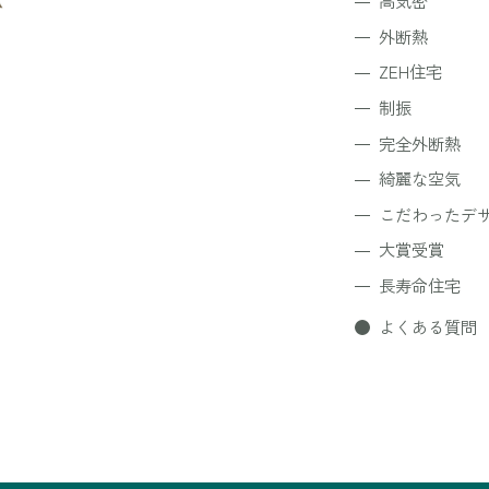
高気密
外断熱
ZEH住宅
制振
完全外断熱
綺麗な空気
こだわったデ
大賞受賞
長寿命住宅
よくある質問